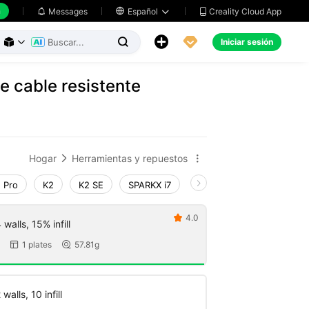
h
Creality Cloud App
Messages

Español





Iniciar sesión



e cable resistente
Hogar
Herramientas y repuestos


 Pro
K2
K2 SE
SPARKX i7
Creality Hi
Ender-3 V
4.0

walls, 15% infill
1 plates
57.81g


walls, 10 infill