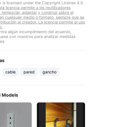
k is licensed under the Copyright License 4.0.
a licencia permite a los reutilizadores
r, remezclar, adaptar y construir sobre el
 en cualquier medio o formato, siempre que se
atribución al creador. La licencia permite el uso
l.
ntra algún incumplimiento del acuerdo,
ese con nosotros para analizar medidas
es.
as
cable
pared
gancho
d Models