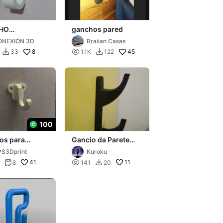
HO
ganchos pared
GADOR DE
ONEXIÓN 3D
Braiian Casas
D
8

45
33
1.1K
122


100
os para
Gancio da Parete
 adjetos
Resistente con
S3Dprint
Kuroku
fissaggio a viti
41

11
8
141
20

