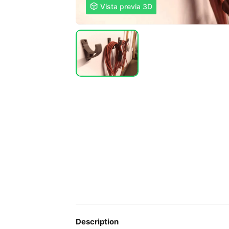

Vista previa 3D
Description