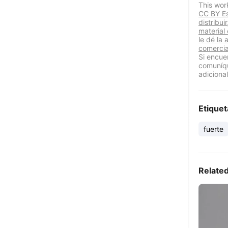
This wor
CC BY Est
distribui
material
le dé la 
comercia
Si encue
comuníqu
adicional
Etiquet
fuerte
Relate