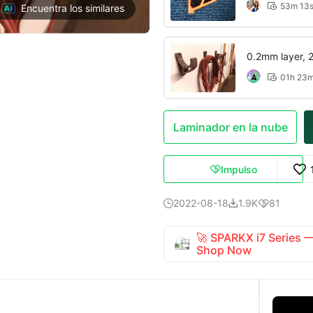
53m 13

Encuentra los similares
0.2mm layer, 2 
01h 23

Laminador en la nube
Impulso

2022-08-18
1.9K
81



🚀 SPARKX i7 Series
Shop Now