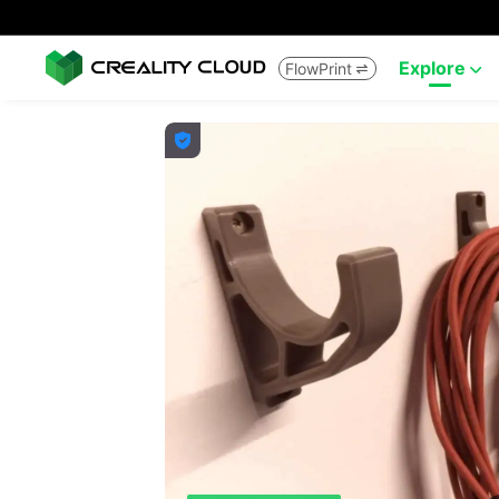
Explore
FlowPrint


