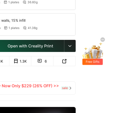
s
1 plates
36.60g


walls, 15% infill
m
1 plates
41.38g


Open with Creality Print

1K
1.3K
6


Free Gifts
 — Now Only $229 (26% OFF) >>
sale
