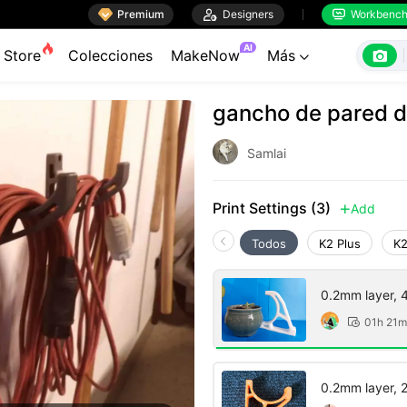

Premium

Designers
Workbenc


AI

Store
Colecciones
MakeNow
Más

gancho de pared d
Samlai
Print Settings (3)
Add

Todos
K2 Plus
K2
0.2mm layer, 4 
01h 21m

0.2mm layer, 2 