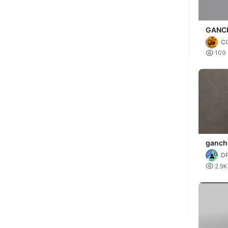
GANC
COLA
C
PARE

109
ganch
corgar
DP

2.9K