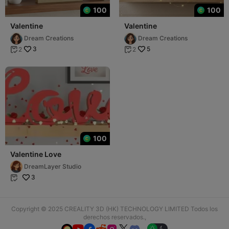
100
100
Valentine
Valentine
Dream Creations
Dream Creations
3
5
2
2


100
Valentine Love
DreamLayer Studio
3

Copyright © 2025 CREALITY 3D (HK) TECHNOLOGY LIMITED Todos los
derechos reservados.,
