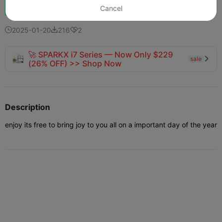
Impulso
139
153
4



Cancel
2025-01-20
216
2



🚀 SPARKX i7 Series — Now Only $229
sale

(26% OFF) >> Shop Now
Description
enjoy its free to bring joy to you all on a important day of the year