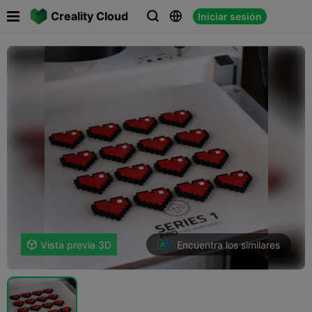

Creality Cloud
Iniciar sesión



Encuentra los similares

Vista previa 3D