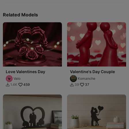
Related Models
Love Valentines Day
Valentine's Day Couple
Valo
Komanche
459
37
1.4K
39

