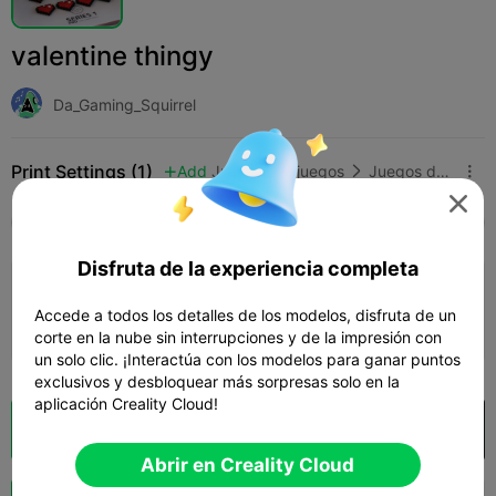
valentine thingy
Da_Gaming_Squirrel
Print Settings (1)
Add
Juguetes y juegos
Juegos de mesa y de cartas




Todos
K2 Plus
K2 Pro
K2
K2 SE
SPARK
Disfruta de la experiencia completa
3.0

0.2mm layer, 2 walls, 15% infill
Accede a todos los detalles de los modelos, disfruta de un
04m 52s
1 plates
0.57g



corte en la nube sin interrupciones y de la impresión con
un solo clic. ¡Interactúa con los modelos para ganar puntos
exclusivos y desbloquear más sorpresas solo en la
aplicación Creality Cloud!
Laminador en la nube
Abrir en Creality Cloud

Abrir en Creality Cloud