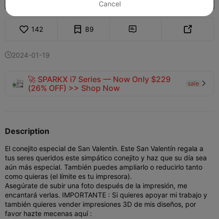
Cancel
142
89


2024-01-19

🚀 SPARKX i7 Series — Now Only $229
sale

(26% OFF) >> Shop Now
Description
El conejito especial de San Valentín.
Este San Valentín regala a
tus seres queridos este simpático conejito y haz que su día sea
aún más especial. También puedes ampliarlo o reducirlo tanto
como quieras (el límite es tu impresora).
Asegúrate de subir una foto después de la impresión, me
encantará verlas. IMPORTANTE : Si quieres apoyar mi trabajo y
también quieres vender impresiones 3D de mis diseños, por
favor hazte mecenas aquí :