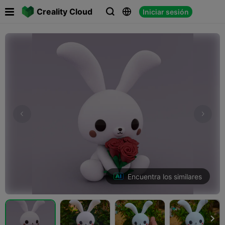

Creality Cloud
Iniciar sesión



Encuentra los similares
