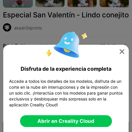
Especial San Valentín - Lindo conejito
akash3dprints
Print Settings
Add
Impresoras 3D
Otro




Todos
K2 Plus
K2 Pro
K2
K2 SE
SPARK
Disfruta de la experiencia completa
Añadir configuración de impresión

Accede a todos los detalles de los modelos, disfruta de un
corte en la nube sin interrupciones y de la impresión con
Gana más puntos
un solo clic. ¡Interactúa con los modelos para ganar puntos
exclusivos y desbloquear más sorpresas solo en la
aplicación Creality Cloud!
149

Abrir en Creality Cloud
Comprar