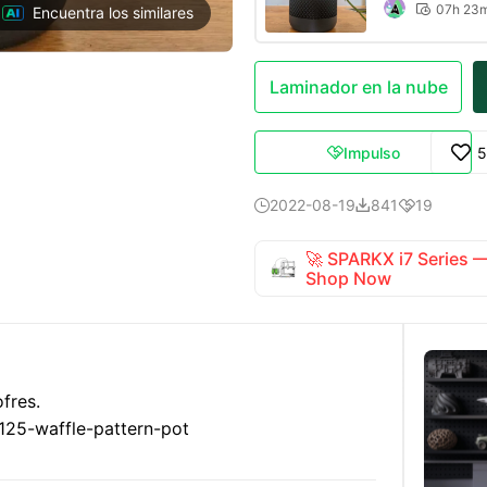
07h 23

Encuentra los similares
Laminador en la nube
Impulso
5

2022-08-19
841
19



🚀 SPARKX i7 Series
Shop Now
fres.
125-waffle-pattern-pot