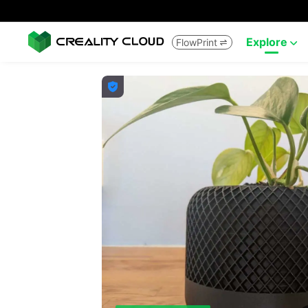
Explore
FlowPrint


