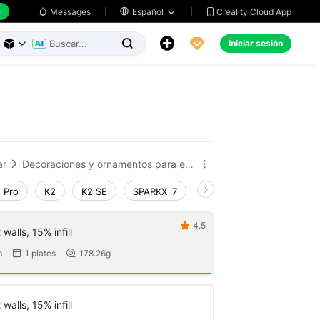
h
Creality Cloud App
Messages

Español





Iniciar sesión



ar
Decoraciones y ornamentos para el hogar


 Pro
K2
K2 SE
SPARKX i7
Creality Hi
Ender-3 V
4.5

walls, 15% infill
m
1 plates
178.26g


walls, 15% infill