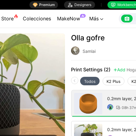

Premium

Designers
Workbenc


AI

Store
Colecciones
MakeNow
Más

Olla gofre
Samlai
Print Settings (2)
Add
Hog

Todos
K2 Plus
K2
0.2mm layer, 2 
08h 37

0.2mm layer, 2 