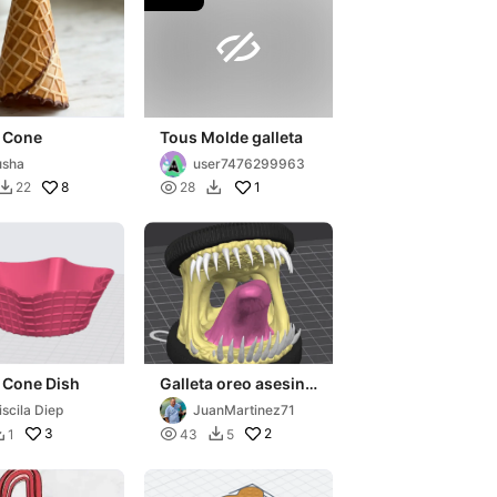

e Cone
Tous Molde galleta
usha
user7476299963
8

1
22
28


 Cone Dish
Galleta oreo asesina
sabor vainilla
iscila Diep
JuanMartinez71
3

2
1
43
5

