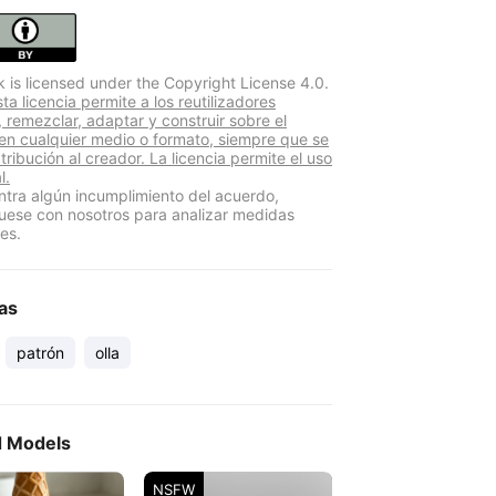
k is licensed under the Copyright License 4.0.
a licencia permite a los reutilizadores
r, remezclar, adaptar y construir sobre el
 en cualquier medio o formato, siempre que se
atribución al creador. La licencia permite el uso
l.
ntra algún incumplimiento del acuerdo,
ese con nosotros para analizar medidas
es.
as
patrón
olla
d Models
NSFW