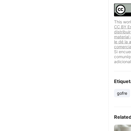
This wor
CC BY Est
distribui
material
le dé la 
comercia
Si encue
comuníqu
adicional
Etiquet
gofre
Relate