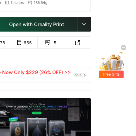
m
1 plates
185.54g


Open with Creality Print

78
655
5


 — Now Only $229 (26% OFF) >>
Free Gifts
sale
