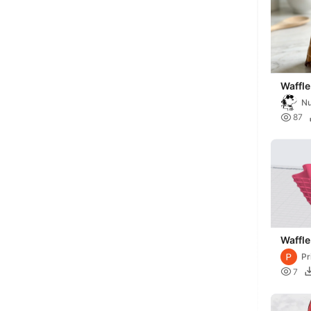
Waffl
N

87
Waffle
Pr

7