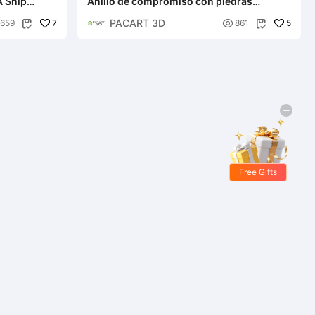
A Ship
Anillo de compromiso con piedras
preciosas en piezas stl y obj
PACART 3D
7

5
659
861


Free Gifts