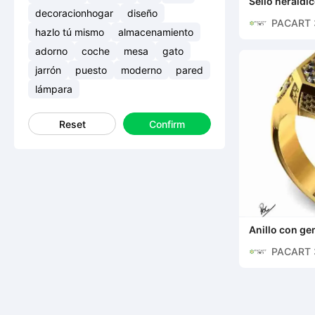
Sello heráldi
para descarg
decoracionhogar
diseño
PACART 
hazlo tú mismo
almacenamiento
adorno
coche
mesa
gato
jarrón
puesto
moderno
pared
lámpara
Reset
Confirm
Anillo con g
para hombre 
PACART 