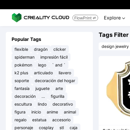
Explore
FlowPrint


Tags Filter
Popular Tags
design jewelry
flexible
dragón
clicker
spiderman
impresión fácil
pokémon
lego
` and `
k2 plus
articulado
llavero
soporte
decoración del hogar
fantasía
juguete
arte
decoración
...
figurilla
escultura
lindo
decorativo
figura
inicio
anime
animal
regalo
estatua
accesorio
personaje
cosplay
stl
caja