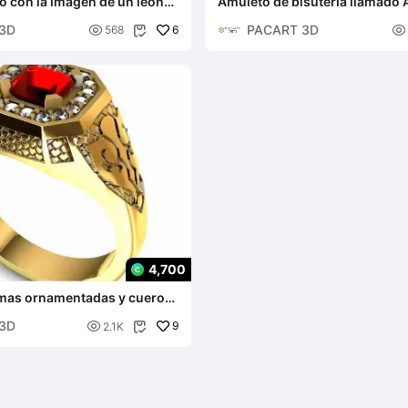
co con la imagen de un león
Amuleto de bisutería llamado 
ar
Called Liberty para descargar
3D
PACART 3D

6

568

4,700
emas ornamentadas y cuero
Modelo de impresión 3D
3D

9
2.1K
