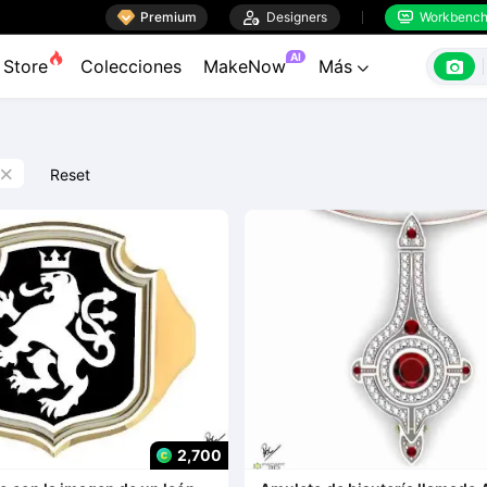

Premium

Designers
Workbenc


AI

Store
Colecciones
MakeNow
Más

Reset

2,700