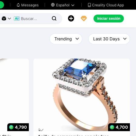
h
Creality Cloud App
Messages

Español





Iniciar sesión



4,790
4,700