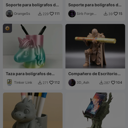
Soporte para bolígrafos de
Soporte para bolígrafos de
Gandalf
kimono de karate
OrangeSs
111
Sirb Forge
15
229
39


Studio
Taza para bolígrafos de
Compañero de Escritorio
unicornio
Guerrero Caballero - Figura
Tinker Link
112
de Exhibición para Oficina
3D_Ash
104
271
287

