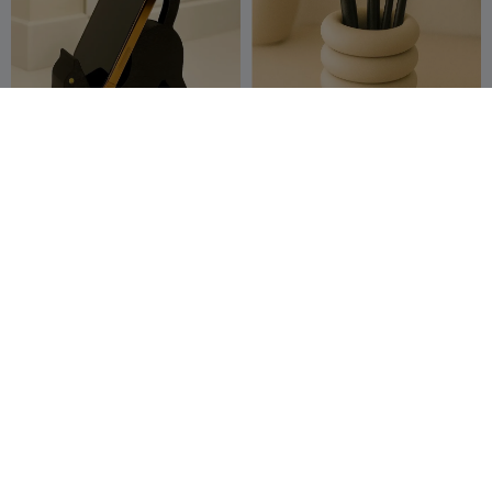
Soporte para teléfono con
Organizador de pinceles
forma de gato
Oponka - MOKA Design
Edu_Bellado
135
MOKADesign
202
401
242


na
Portabolígrafos ninja
Cat Phone Stand / Phone
Holder
Gerzsian 3d
76
Arrrrpeeee
352
425
865

