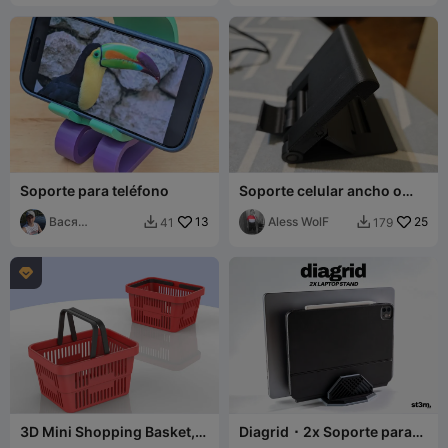
Soporte para teléfono
Soporte celular ancho o
porta celular
Вася
13
Aless WolF
25
41
179


Чернышов

3D Mini Shopping Basket,
Diagrid ⬝ 2x Soporte para
Organizer Storage Box
Portátil