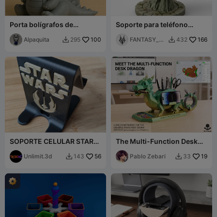
Porta bolígrafos de
Soporte para teléfono
dinosaurio
Mano de Terror
Alpaquita
100
FANTASY_PR
166
295
432


INT
SOPORTE CELULAR STAR
The Multi-Function Desk
WARS
Dragon
Unlimit.3d
56
Pablo Zebari
19
143
33

