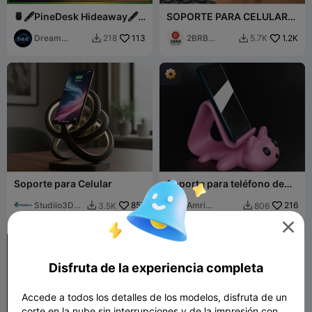
🍍🖋️PineDesk Hideaway🖋️
SOPORTE PARA CELULAR
🍍
CON CARGADOR
Dream
113
2BRB
1.2K
218
5.7K


Engine
Design
Garage
Soporte para Celular
Soporte para teléfono de
gato adorable – Compañero
Studiio3D
857
de escritorio juguetón
Amri
216
3.5K
806


Gustavo E
Khusaini

Disfruta de la experiencia completa
Accede a todos los detalles de los modelos, disfruta de un
corte en la nube sin interrupciones y de la impresión con