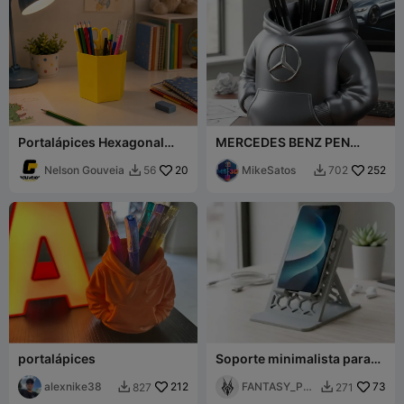
Portalápices Hexagonal
MERCEDES BENZ PEN
Organizador de Escritorio
HOLDER
Nelson Gouveia
20
MikeSatos
252
56
702


portalápices
Soporte minimalista para
teléfono - Panal
alexnike38
212
FANTASY_PRI
73
827
271


NT