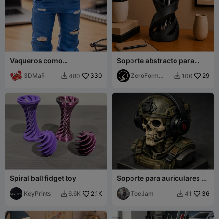
Vaqueros como
Soporte abstracto para
portalápices
bolígrafos en espiral
3DMaR
330
ZeroForm
29
480
106


Studio
Spiral ball fidget toy
Soporte para auriculares –
Edición Calavera Táctica
KeyPrints
2.1K
ToeJam
36
6.6K
41

