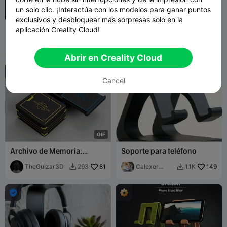
un solo clic. ¡Interactúa con los modelos para ganar puntos
exclusivos y desbloquear más sorpresas solo en la
Soporte de carga para
Soporte Divertido para
aplicación Creality Cloud!
Apple Watch – Diseño de
Teléfono – Base Curva
columna
Meyui
255
FANTASY_PR
192
596
545


INT
Abrir en Creality Cloud
Cancel
G
I
F
Archivo de Memoria:
Soporte para teléfono
Estuche de
Almacenamiento para SD y
TheGulzar3D
81
Calexer
149
293
1.1K


Micro SD | 33 Ranuras
Prints
