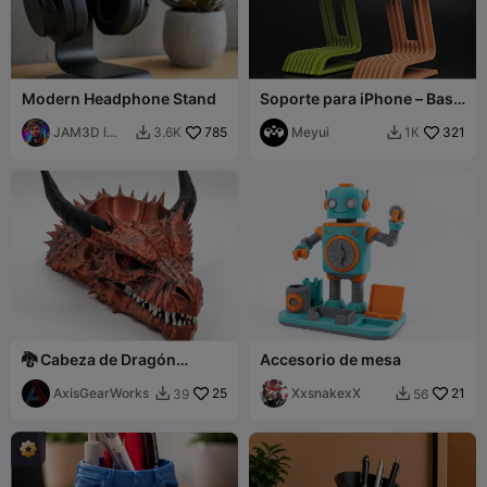
Modern Headphone Stand
Soporte para iPhone – Base
Onami
JAM3D l
785
Meyui
321
3.6K
1K


Joel
Macário
🐉 Cabeza de Dragón
Accesorio de mesa
Multiusos — Compañero
de Escritorio, Accesorio de
AxisGearWorks
25
XxsnakexX
21
39
56


Bar