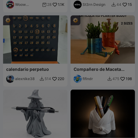
Home - Office
Woow
1.1K
St3rn Design
15
28
44


Concept 3D
calendario perpetuo
Compañero de Maceta
Articulado
alexnike38
220
fifindr
198
514
475

