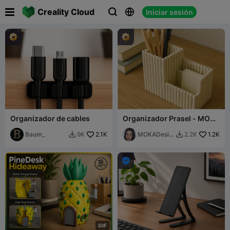

Creality Cloud
Iniciar sesión



Organizador de cables
Organizador Prasel - MOKA
Design
Baum_
2.1K
MOKADesig
1.2K
9K
2.2K


n

G
I
F