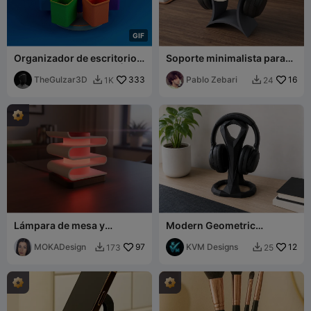
G
I
F
Organizador de escritorio
Soporte minimalista para
giratorio tipo carrusel | 6
auriculares - Soporte para
cubetas extraíbles
TheGulzar3D
333
teléfono y cajón de
Pablo Zebari
16
1K
24


almacenamiento
Lámpara de mesa y
Modern Geometric
organizador de bolígrafos
Headphone Stand
Lafala - MOKA Design
MOKADesign
97
KVM Designs
12
173
25

