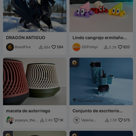
DRAGÓN ANTIGUO
Lindo cangrejo ermitaño
articulado
BondFire
584
3DPrintyi
820
884
3.3K


maceta de autorriego
Conjunto de escritorio
minimalista (tarjetero +
popeye_the_s
1K
portaplumas)
Valeria
575
2.4K
1.3K


ailor_ma
Momo
Mattia