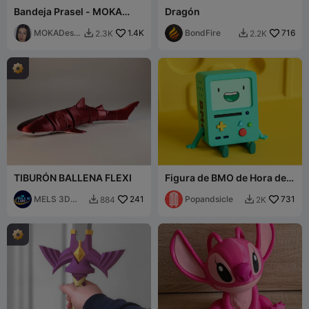
Bandeja Prasel - MOKA
Dragón
Design
MOKADesig
1.4K
BondFire
716
2.3K
2.2K


n
TIBURÓN BALLENA FLEXI
Figura de BMO de Hora de
Aventura (Interactiva)
MELS 3D
241
Popandsicle
731
884
2K


LABS