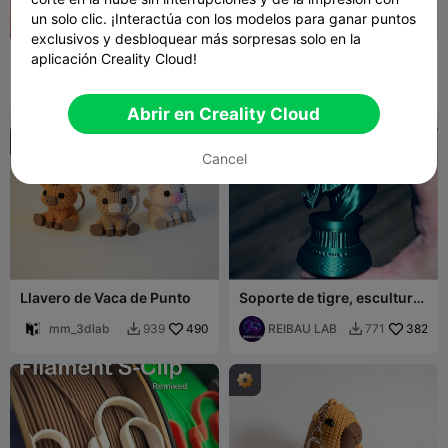
un solo clic. ¡Interactúa con los modelos para ganar puntos
exclusivos y desbloquear más sorpresas solo en la
Iguana
Clicker Fidget de Pikachu
aplicación Creality Cloud!
CuHoHuM
710
Makerize3D
679
2.9K
2.1K


Abrir en Creality Cloud
Cancel
Llavero de Vaca de Punto
Soporte de tigre, escultura
de cabeza en miniatura de
mm_3dlab
490
animal
REIBAU LAB
382
939
771

