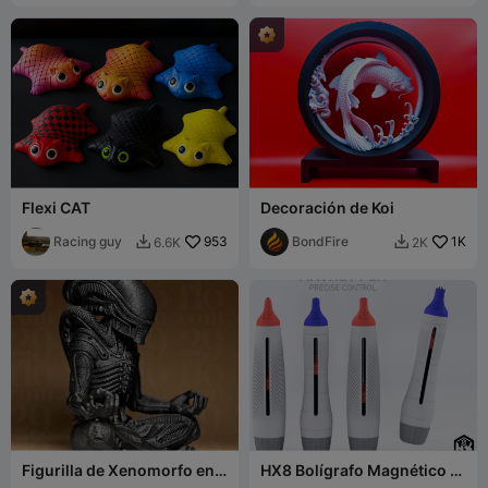
Flexi CAT
Decoración de Koi
Racing guy
953
BondFire
1K
6.6K
2K


Figurilla de Xenomorfo en
HX8 Bolígrafo Magnético -
Meditación
Almacenamiento Sencillo y