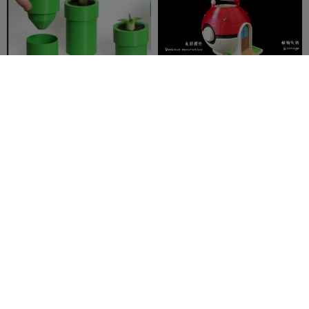
горшок для цветков
Caja de almacenamiento de
марио
cabaña de Pokéball
user937422
731
核造社HEzaO
40
1.8K
125


3207
Remolque para la tarjeta kit
Rosa
del Jeep
agepbiz
2.4K
3DAnna
75
6K
447


