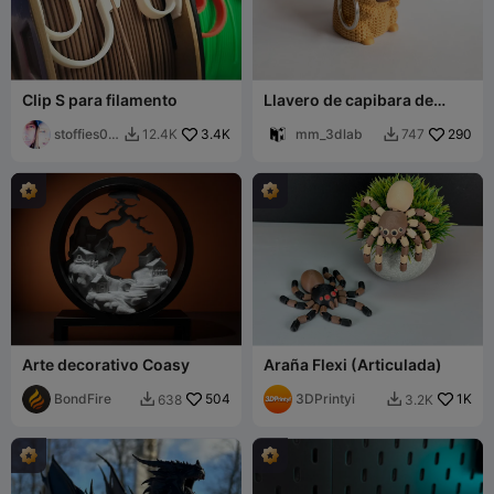
Clip S para filamento
Llavero de capibara de
punto
stoffies00
3.4K
mm_3dlab
290
12.4K
747


711
Arte decorativo Coasy
Araña Flexi (Articulada)
BondFire
504
3DPrintyi
1K
638
3.2K

