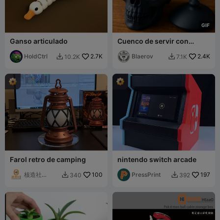
G
I
F
Ganso articulado
Cuenco de servir con
calavera de doble cara –
HoldCtrl
2.7K
Azúcar o salsa
Blaerov
2.4K
10.2K
7.1K


Farol retro de camping
nintendo switch arcade
核造社
100
PressPrint
197
340
392


HEzaO