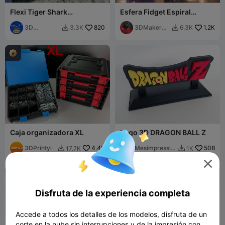
Flexi Tiger Shark
Esfera Fidget Espiral
(impresión en el lugar)
Giratoria con Púas
3D
820
Sensoriales
3DMakerSp
1.2K
3.3K
6.3K


Flexseeds
aceOfficial
Caja organizadora XL
Logo 3D DRAGON BALL Z
3DPrintyi
4.4K
Mesimpressio
508
17.7K
1K


ns3D

Disfruta de la experiencia completa
Accede a todos los detalles de los modelos, disfruta de un
corte en la nube sin interrupciones y de la impresión con