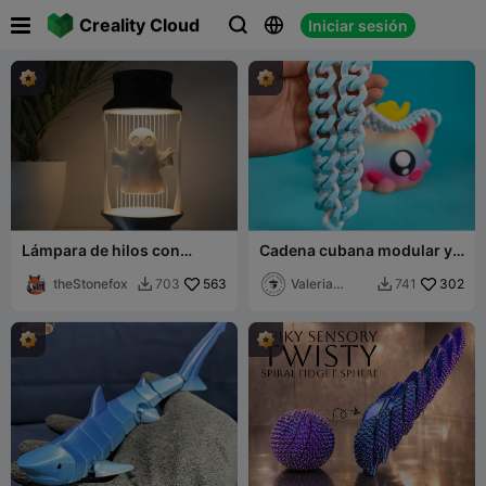

Creality Cloud
Iniciar sesión



Lámpara de hilos con
Cadena cubana modular y
fantasma espeluznante
personalizable (Bolso de
theStonefox
563
gato)
Valeria
302
703
741


Momo Mattia