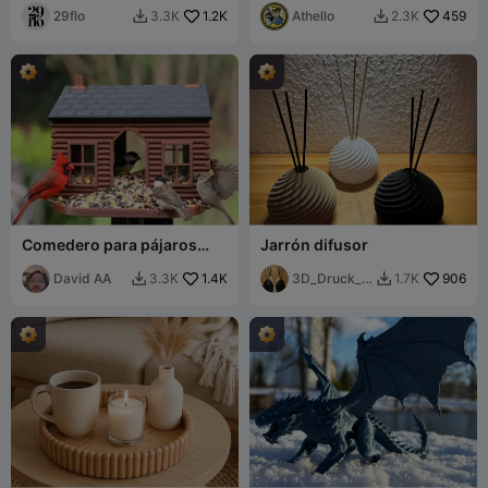
29flo
1.2K
Control Preciso
Athello
459
3.3K
2.3K


Comedero para pájaros
Jarrón difusor
estilo cabaña de troncos,
diseño sin soportes
David AA
1.4K
3D_Druck_e
906
3.3K
1.7K


r