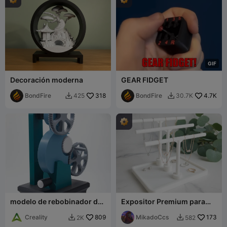
G
I
F
Decoración moderna
GEAR FIDGET
BondFire
318
BondFire
4.7K
425
30.7K


modelo de rebobinador de
Expositor Premium para
filamento
Joyería - Organizador de
Creality
809
Tres Niveles con Bandeja
MikadoCcs
173
2K
582

