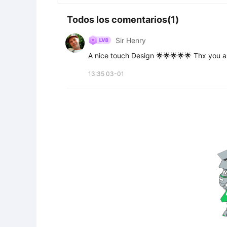
Todos los comentarios(1)
Sir Henry
A nice touch Design 🌟🌟🌟🌟🌟 Thx you a
13:35 03-01