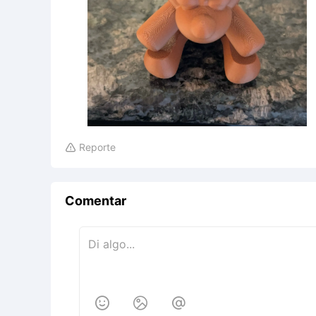
Reporte

Comentar


