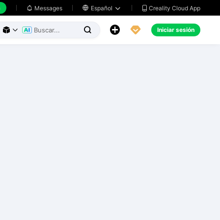
h
Creality Cloud App
Messages

Español





Iniciar sesión


