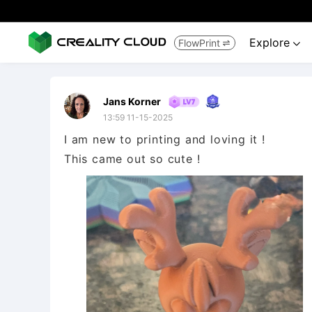
Explore
FlowPrint


Jans Korner
13:59 11-15-2025
I am new to printing and loving it !
This came out so cute !