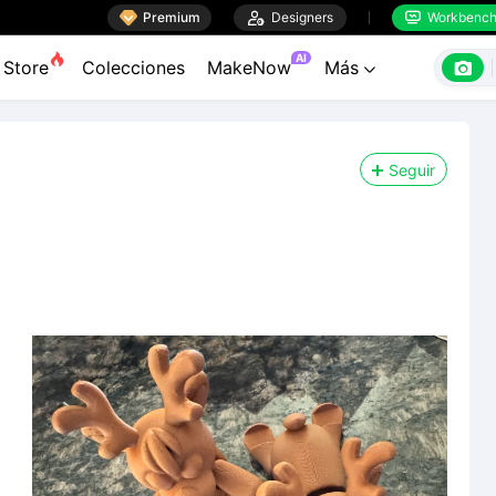

Premium

Designers
Workbenc


AI

Store
Colecciones
MakeNow
Más

Seguir