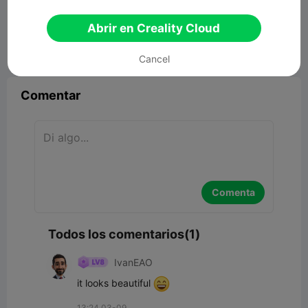
Cute Christmas Manger Decoration
48.09MB
Modelo 3D relacionado
Abrir en Creality Cloud


Reporte
3
1

Cancel
Comentar
Comenta
Todos los comentarios(1)
IvanEAO
it looks beautiful 
13:24 03-09