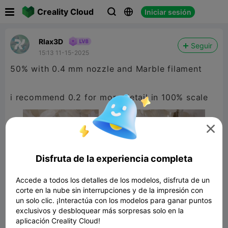

Creality Cloud
Iniciar sesión



Rlax3D
Seguir
15:13 11-15-2025
50% with 0.4 mm nozzle and Marble filament
i recommend 0.2 for more detail in 100% scale

Disfruta de la experiencia completa
Accede a todos los detalles de los modelos, disfruta de un
corte en la nube sin interrupciones y de la impresión con
un solo clic. ¡Interactúa con los modelos para ganar puntos
exclusivos y desbloquear más sorpresas solo en la
aplicación Creality Cloud!