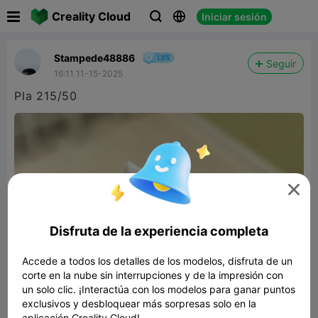

Creality Cloud
Iniciar sesión



Stampede48886
Seguir
16:11 11-15-2025
Pla 215/50

Disfruta de la experiencia completa
Accede a todos los detalles de los modelos, disfruta de un
corte en la nube sin interrupciones y de la impresión con
un solo clic. ¡Interactúa con los modelos para ganar puntos
exclusivos y desbloquear más sorpresas solo en la
aplicación Creality Cloud!