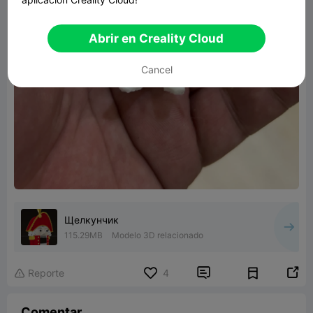
Abrir en Creality Cloud
Cancel
Щелкунчик
115.29MB
Modelo 3D relacionado


Reporte
4

Comentar