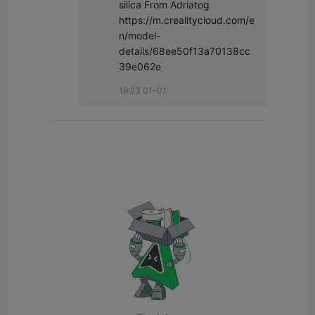
silica From Adriatog 
https://m.crealitycloud.com/e
n/model-
details/68ee50f13a70138cc
39e062e
19:23 01-01