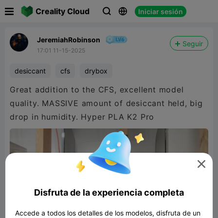

Creality Cloud
Iniciar sesión



JeremiahRobinson
Seguir
17:01 11-15-2025
desiccant
cfs
drybox
Great addition to the CFS, excellent model
quality. MASSIVE amount of desiccant held, big
drop in humidity. Hyper PLA K2 Pro

Disfruta de la experiencia completa
Accede a todos los detalles de los modelos, disfruta de un