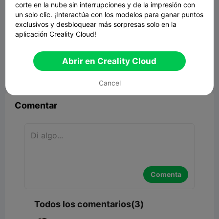
corte en la nube sin interrupciones y de la impresión con
un solo clic. ¡Interactúa con los modelos para ganar puntos
exclusivos y desbloquear más sorpresas solo en la
aplicación Creality Cloud!
Huge desiccant box for CFS (holds with
magnets)
14.00MB
Modelo 3D relacionado
Abrir en Creality Cloud


Reporte
6
3

Cancel
Comentar
Comenta
Todos los comentarios(3)