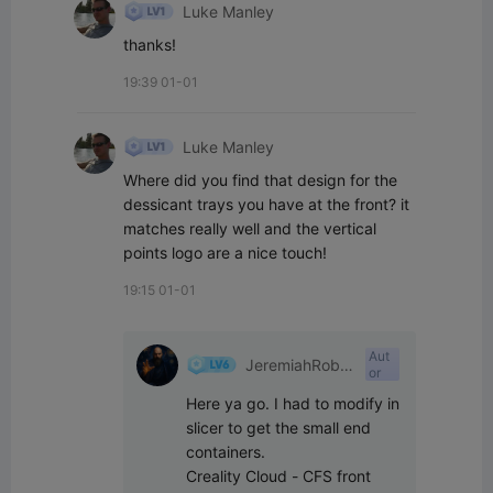
Luke Manley
thanks!
19:39 01-01
Luke Manley
Where did you find that design for the 
dessicant trays you have at the front? it 
matches really well and the vertical 
points logo are a nice touch!
19:15 01-01
Aut
JeremiahRobin
or
son
Here ya go. I had to modify in 
slicer to get the small end 
containers. 

Creality Cloud - CFS front 