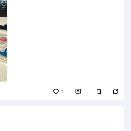


3