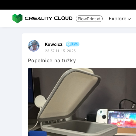
Explore
FlowPrint


Kowcicz
23:57 11-15-2025
Popelnice na tužky