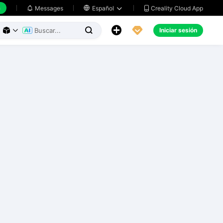
h
Creality Cloud App
Messages

Español





Iniciar sesión


