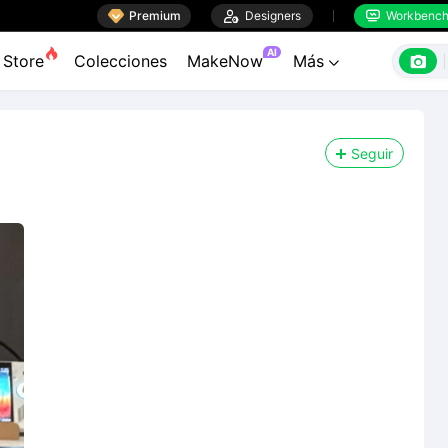

Premium

Designers
Workbenc


AI

Store
Colecciones
MakeNow
Más

Seguir