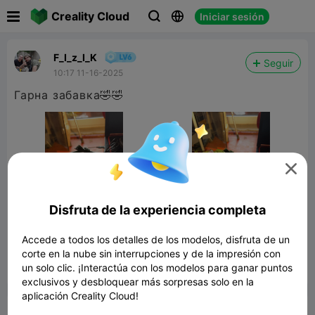

Creality Cloud
Iniciar sesión



F_I_z_I_K
Seguir
10:17 11-16-2025
Гарна забавка🤣🤣

Disfruta de la experiencia completa
Accede a todos los detalles de los modelos, disfruta de un
corte en la nube sin interrupciones y de la impresión con
un solo clic. ¡Interactúa con los modelos para ganar puntos


Reporte
3
1

exclusivos y desbloquear más sorpresas solo en la
aplicación Creality Cloud!
Comentar