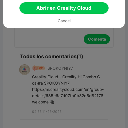
Abrir en Creality Cloud
Cancel
Comenta
Todos los comentarios(1)
SPOKOYNIY7
Creality Cloud - Creality Hi Combo С 
сайта SPOKOYNIY7 
https://m.crealitycloud.com/en/group-
details/685e6a7d97fb0b32d5d82178 
welcome 🤗
04:55 11-25-2025