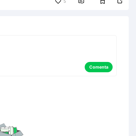


5
Comenta