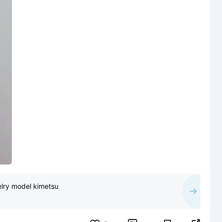
Butterfly charm,jewelry model kimetsu