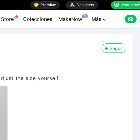

Premium

Designers
Workbenc


AI

Store
Colecciones
MakeNow
Más

Seguir
just the size yourself.”