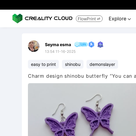
Explore
FlowPrint


Seyma esma
13:54 11-16-2025
easy to print
shinobu
demonslayer
Charm design shinobu butterfly “You can ad