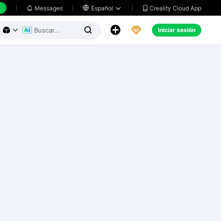
h
Creality Cloud App
Messages

Español





Iniciar sesión


