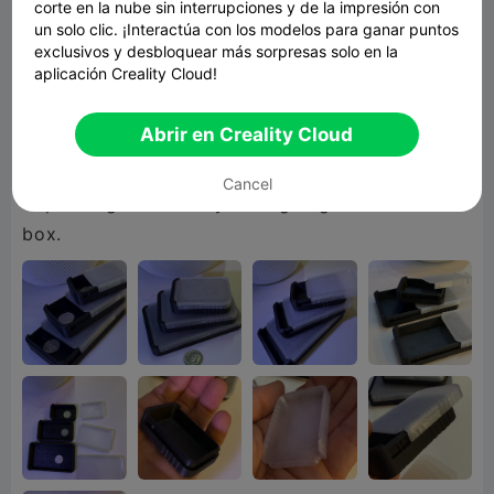
corte en la nube sin interrupciones y de la impresión con
NOTE!
un solo clic. ¡Interactúa con los modelos para ganar puntos
The extra wall makes the sliding action a bit
exclusivos y desbloquear más sorpresas solo en la
aplicación Creality Cloud!
sticky at first, so you might have to slide it back
and forth a bit to smooth it out. I wanted it tight
Abrir en Creality Cloud
for my use. You might consider going with two
for an easier slide, but it might not be as secure
Cancel
depending on where you're going to use the
box.