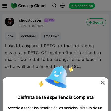

Creality Cloud
Iniciar sesión



chucktucson
Seguir
14:25 11-16-2025
box
container
small box
I used transparent PETG for the top sliding
cover, and PETG-CF (carbon fiber) for the box
itself. I wanted it to be strong. I also added an
extra wall and bumped the infill 18%.

thew a dime in there for size reference.
Disfruta de la experiencia completa
Accede a todos los detalles de los modelos, disfruta de un