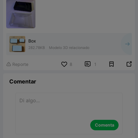
Box
282.78KB
Modelo 3D relacionado


Reporte
8
1

Comentar
Comenta