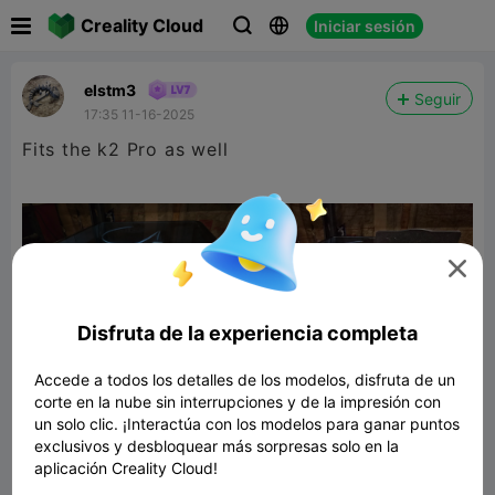

Creality Cloud
Iniciar sesión



elstm3
Seguir
17:35 11-16-2025
Fits the k2 Pro as well

Disfruta de la experiencia completa
Accede a todos los detalles de los modelos, disfruta de un
corte en la nube sin interrupciones y de la impresión con
un solo clic. ¡Interactúa con los modelos para ganar puntos
K2/K2 Pro Screen Protector/Cover
exclusivos y desbloquear más sorpresas solo en la
223.52KB
Modelo 3D relacionado
aplicación Creality Cloud!