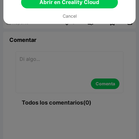
Abrir en Creality Cloud
Cancel


Reporte
9

Comentar
Comenta
Todos los comentarios(0)