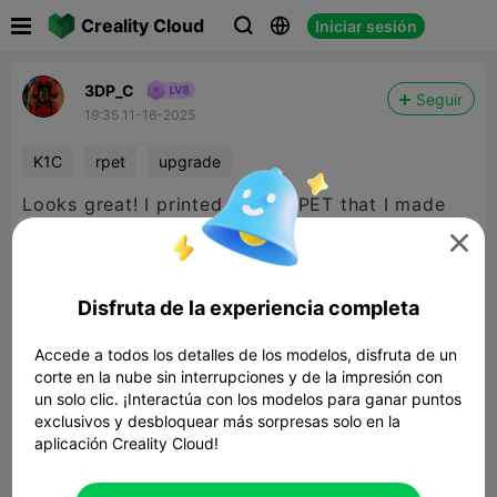

Creality Cloud
Iniciar sesión



3DP_C
Seguir
19:35 11-16-2025
K1C
rpet
upgrade
Looks great! I printed this is rPET that I made
from soda bottles to match my hotend. Great

design and fits perfectly on K1C
Disfruta de la experiencia completa
Accede a todos los detalles de los modelos, disfruta de un
corte en la nube sin interrupciones y de la impresión con
un solo clic. ¡Interactúa con los modelos para ganar puntos
exclusivos y desbloquear más sorpresas solo en la
aplicación Creality Cloud!