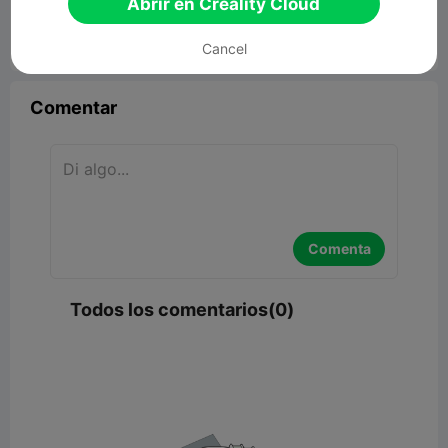
Abrir en Creality Cloud
Cancel


Reporte
4

Comentar
Comenta
Todos los comentarios(0)