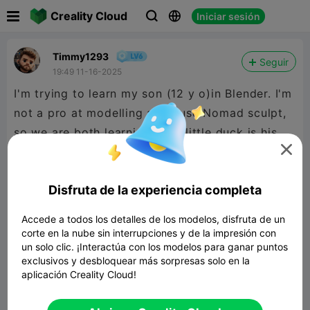

Creality Cloud
Iniciar sesión



Timmy1293
Seguir
19:49 11-16-2025
I'm trying to learn my son (12 y o)in Blender. I'm
not a pro at modelling and I use Nomad sculpt,
so we are both learning. This little duck is his

first model without help. Just want to tell you
guys that I'm proud 🥲
Disfruta de la experiencia completa
Accede a todos los detalles de los modelos, disfruta de un
corte en la nube sin interrupciones y de la impresión con
un solo clic. ¡Interactúa con los modelos para ganar puntos
exclusivos y desbloquear más sorpresas solo en la
aplicación Creality Cloud!