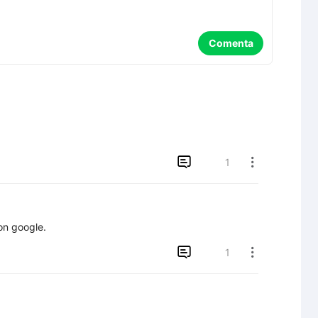
Comenta

1

on google.

1
