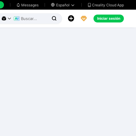
h
Creality Cloud App
Messages

Español





Iniciar sesión


