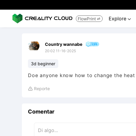
Explore
FlowPrint


Country wannabe
20:02 11-16-2025
3d beginner
Doe anyone know how to change the heat 
Reporte

Comentar