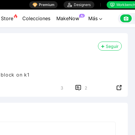

Premium

Designers
Workbenc


AI

Store
Colecciones
MakeNow
Más

Seguir
block on k1


3
2