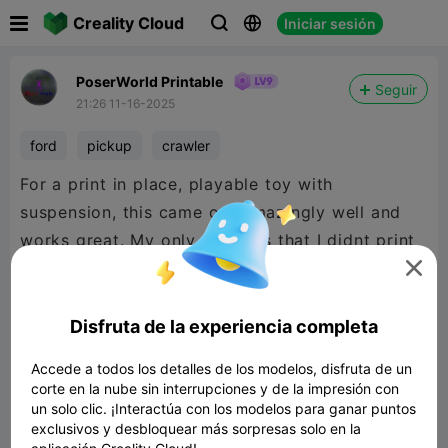

Creality Cloud
Iniciar sesión



PoserWorld Printable
Seguir
21:26 11-16-2025
ford
pickup
crawler
For a print in place, playable toy with
suspension, this came out amazingly well and
works great. My only regret is that I didnt print
with support and pay more attention to print

quality settings because, frankly - this model is
quite nicely detailed and worthy of time to do it
Disfruta de la experiencia completa
right.
Accede a todos los detalles de los modelos, disfruta de un
So... this one is for the kiddies and Grandpa
corte en la nube sin interrupciones y de la impresión con
gets a mulligan.
un solo clic. ¡Interactúa con los modelos para ganar puntos
exclusivos y desbloquear más sorpresas solo en la