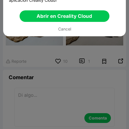
aplicación Creality Cloud!
Abrir en Creality Cloud
Cancel


Reporte
10
1

Comentar
Comenta