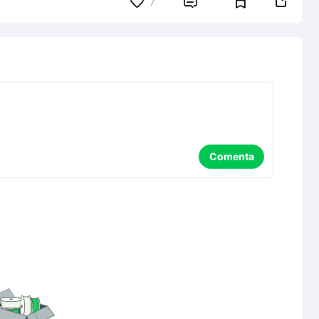


7
Comenta