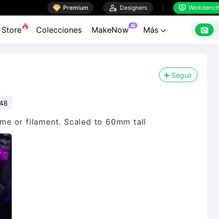

Premium

Designers
Workbenc


AI

Store
Colecciones
MakeNow
Más

Seguir
248
time or filament. Scaled to 60mm tall