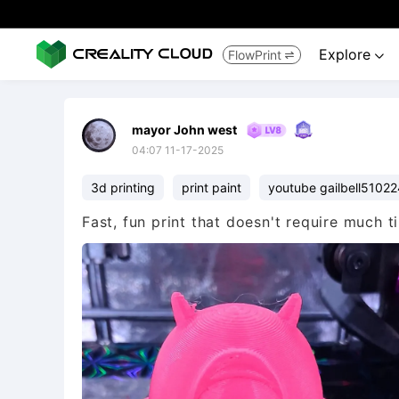
Explore
FlowPrint


mayor John west
04:07 11-17-2025
3d printing
print paint
youtube gailbell5102
Fast, fun print that doesn't require much 