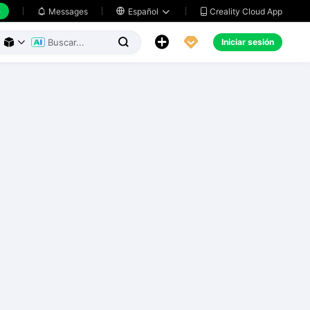
h
Creality Cloud App
Messages

Español





Iniciar sesión


