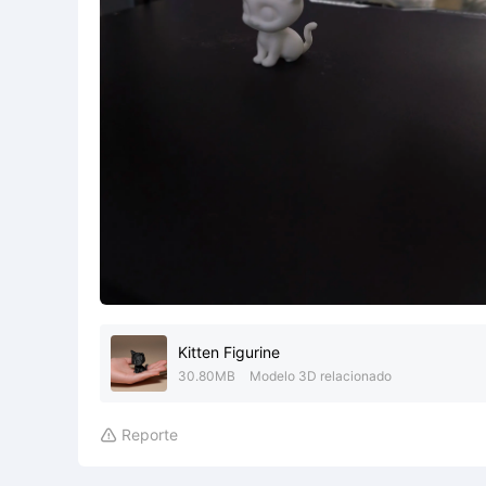
Kitten Figurine
30.80MB
Modelo 3D relacionado
Reporte
