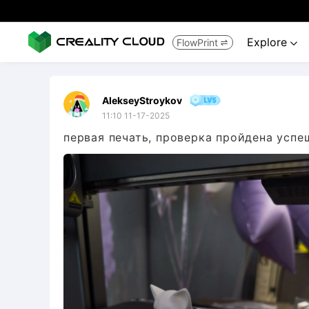
Explore
FlowPrint


AlekseyStroykov
11:10 11-17-2025
первая печать, проверка пройдена успе