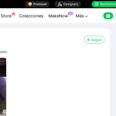

Premium

Designers
Workbenc


AI

Store
Colecciones
MakeNow
Más

Seguir
шно.