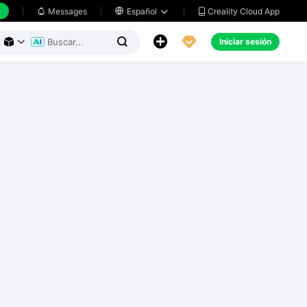
h
Creality Cloud App
Messages

Español





Iniciar sesión


