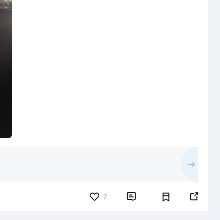


7