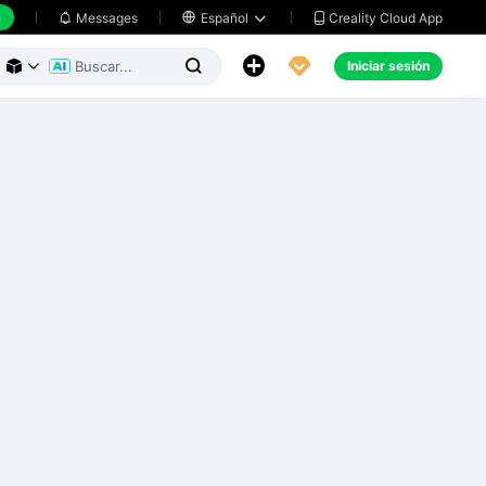
h
Creality Cloud App
Messages

Español





Iniciar sesión


