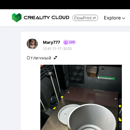
Explore
FlowPrint


Mary777
12:41 11-17-2025
Отличный 💕