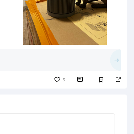


5