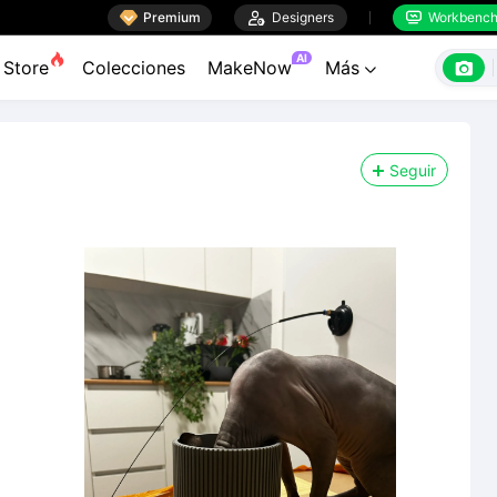

Premium

Designers
Workbenc


AI

Store
Colecciones
MakeNow
Más

Seguir