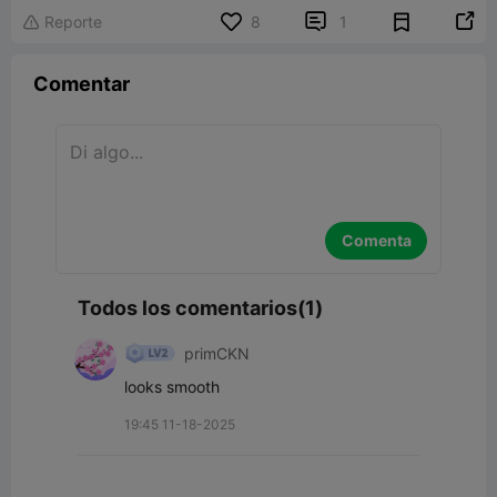


Reporte
8
1

Comentar
Comenta
Todos los comentarios(1)
primCKN
looks smooth
19:45 11-18-2025