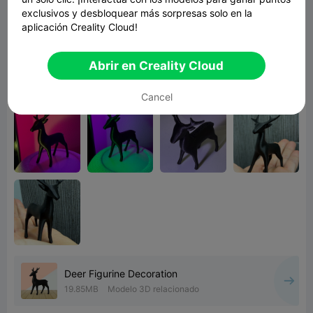
exclusivos y desbloquear más sorpresas solo en la
aplicación Creality Cloud!
The carbon fiber filament makes it look sleek
Abrir en Creality Cloud
and the extra infill makes it pretty tough. Took
about 1 hour to print.
Cancel
Deer Figurine Decoration
19.85MB
Modelo 3D relacionado