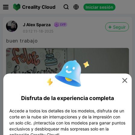

Creality Cloud
Iniciar sesión



J Alex Sparza
Seguir
03:12 11-18-2025
buen trabajo

Disfruta de la experiencia completa
Accede a todos los detalles de los modelos, disfruta de un
corte en la nube sin interrupciones y de la impresión con
un solo clic. ¡Interactúa con los modelos para ganar puntos
exclusivos y desbloquear más sorpresas solo en la
aplicación Creality Cloud!