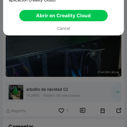
Abrir en Creality Cloud
Cancel
arbolito de navidad 02
74.26KB
Modelo 3D relacionado


Reporte
7

Comentar