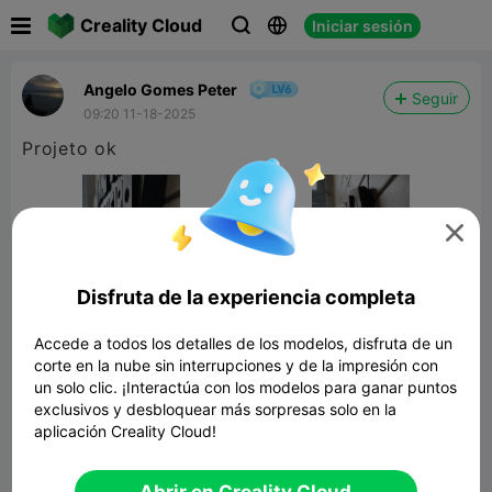

Creality Cloud
Iniciar sesión



Angelo Gomes Peter
Seguir
09:20 11-18-2025
Projeto ok

Disfruta de la experiencia completa
Accede a todos los detalles de los modelos, disfruta de un
corte en la nube sin interrupciones y de la impresión con
un solo clic. ¡Interactúa con los modelos para ganar puntos
exclusivos y desbloquear más sorpresas solo en la
aplicación Creality Cloud!
Suporte parede
127.04KB
Modelo 3D relacionado