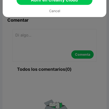
Abrir en Creality Cloud


Reporte
4

Cancel
Comentar
Comenta
Todos los comentarios(0)