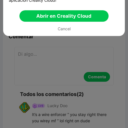
aplicación Creality Cloud!
1.48MB
Modelo 3D relacionado
Abrir en Creality Cloud


Reporte
6
2

Cancel
Comentar
Comenta
Todos los comentarios(2)
Lucky Doo
It’s a wire enforcer “ you stay right there 
you wirey mf “ lol right on dude