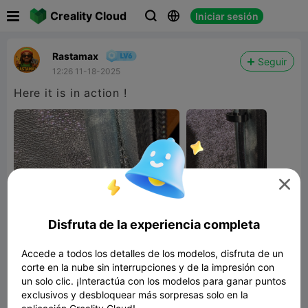

Creality Cloud
Iniciar sesión



Rastamax
Seguir
12:26 11-18-2025
Here it is in action !

Disfruta de la experiencia completa
Accede a todos los detalles de los modelos, disfruta de un
corte en la nube sin interrupciones y de la impresión con
un solo clic. ¡Interactúa con los modelos para ganar puntos
exclusivos y desbloquear más sorpresas solo en la
Wire Clip for pole