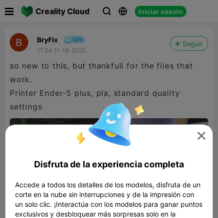

Creality Cloud
Iniciar sesión



BryFix
Seguir
17:24 11-18-2025
so new to this, but thankfull for the files that
work.
Printer Ender-5 plus, pla, standard quality
settings

Disfruta de la experiencia completa
Accede a todos los detalles de los modelos, disfruta de un
corte en la nube sin interrupciones y de la impresión con
un solo clic. ¡Interactúa con los modelos para ganar puntos
exclusivos y desbloquear más sorpresas solo en la