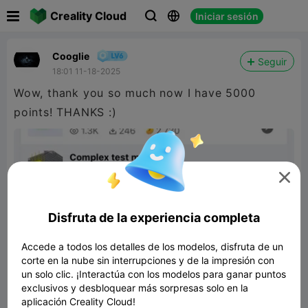

Creality Cloud
Iniciar sesión



Cooglie
Seguir
18:01 11-18-2025
Wow, thank you so much now I have 5000
points! THANKS :)

Disfruta de la experiencia completa
Accede a todos los detalles de los modelos, disfruta de un
corte en la nube sin interrupciones y de la impresión con
un solo clic. ¡Interactúa con los modelos para ganar puntos
exclusivos y desbloquear más sorpresas solo en la
aplicación Creality Cloud!