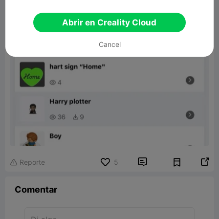
Abrir en Creality Cloud
Cancel


Reporte
5

Comentar