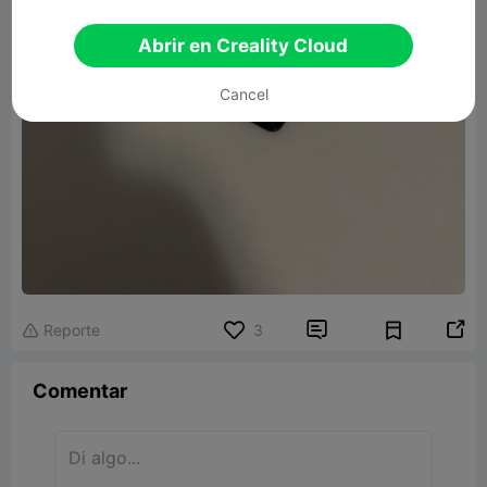
Abrir en Creality Cloud
Cancel


Reporte
3

Comentar