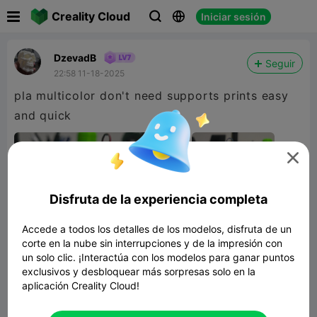

Creality Cloud
Iniciar sesión



DzevadB
Seguir
22:58 11-18-2025
pla multicolor don't need supports prints easy
and quick

Disfruta de la experiencia completa
Accede a todos los detalles de los modelos, disfruta de un
corte en la nube sin interrupciones y de la impresión con
un solo clic. ¡Interactúa con los modelos para ganar puntos
exclusivos y desbloquear más sorpresas solo en la
aplicación Creality Cloud!