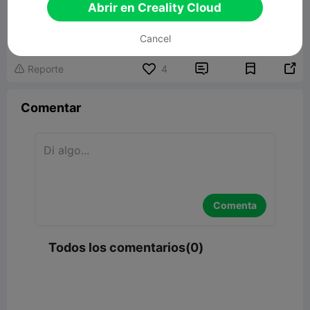
Abrir en Creality Cloud
CHRISTMAS BALL
49.42MB
Modelo 3D relacionado
Cancel


Reporte
4

Comentar
Comenta
Todos los comentarios(0)