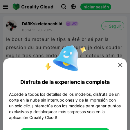

Creality Cloud
Iniciar sesión



DARKskeletonechild
Seguir
05:14 11-20-2025
le bout du moteur le tips a été brisé par la
pression du au moteur qui tourne je dois souder
mig le tips sans endommager le moteurs afin de
pouvoir l allongé. as noté lord des derniers tests

un seul des deux moteurs tournais l autre
glissant dans le vide .quelques jours as me
Disfruta de la experiencia completa
reposer on passé....
Accede a todos los detalles de los modelos, disfruta de un
corte en la nube sin interrupciones y de la impresión con
un solo clic. ¡Interactúa con los modelos para ganar puntos
exclusivos y desbloquear más sorpresas solo en la
aplicación Creality Cloud!