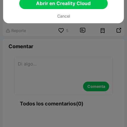
Abrir en Creality Cloud
Cancel


Reporte
5

Comentar
Comenta
Todos los comentarios(0)