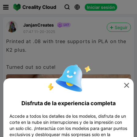

Creality Cloud
Iniciar sesión



JanjanCreates
Seguir
07:47 11-20-2025
Printed at .08 with tree supports in PLA on the
K2 plus.
Turned out so cute!

Disfruta de la experiencia completa
Accede a todos los detalles de los modelos, disfruta de un
corte en la nube sin interrupciones y de la impresión con
un solo clic. ¡Interactúa con los modelos para ganar puntos
exclusivos y desbloquear más sorpresas solo en la