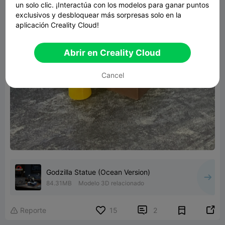
un solo clic. ¡Interactúa con los modelos para ganar puntos
exclusivos y desbloquear más sorpresas solo en la
aplicación Creality Cloud!
Abrir en Creality Cloud
Cancel
Godzilla Statue (Ocean Version)
84.31MB
Modelo 3D relacionado


Reporte
15
2
