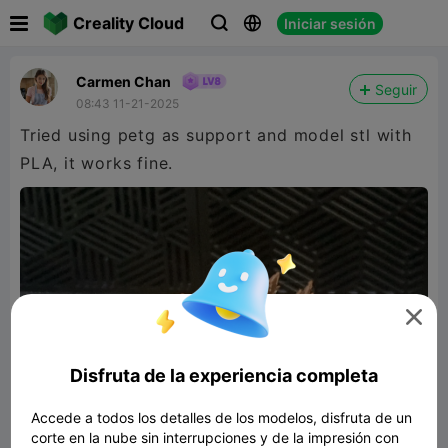

Creality Cloud
Iniciar sesión



Carmen Chan
Seguir
08:43 11-21-2025
Tried using petg as support and model stl with
PLA, it works fine.

Disfruta de la experiencia completa
Accede a todos los detalles de los modelos, disfruta de un
corte en la nube sin interrupciones y de la impresión con