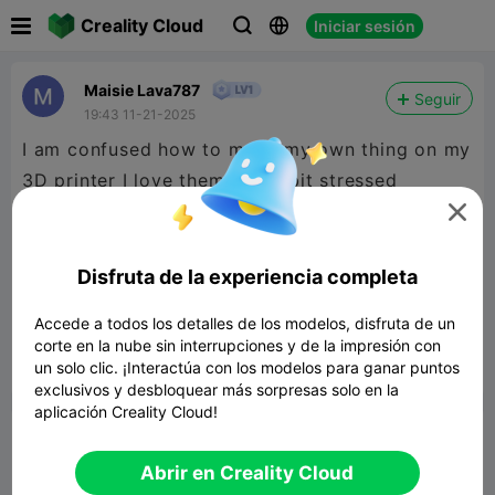

Creality Cloud
Iniciar sesión



Maisie Lava787
Seguir
19:43 11-21-2025
I am confused how to make my own thing on my
3D printer I love them just a bit stressed

Disfruta de la experiencia completa
Accede a todos los detalles de los modelos, disfruta de un
corte en la nube sin interrupciones y de la impresión con
un solo clic. ¡Interactúa con los modelos para ganar puntos


Reporte
3

exclusivos y desbloquear más sorpresas solo en la
aplicación Creality Cloud!
Comentar
Abrir en Creality Cloud