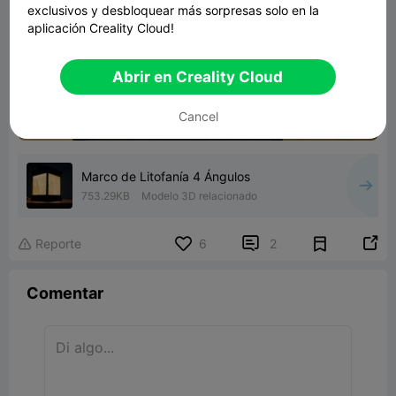
exclusivos y desbloquear más sorpresas solo en la
aplicación Creality Cloud!

Abrir en Creality Cloud
00:09
Cancel
Marco de Litofanía 4 Ángulos
753.29KB
Modelo 3D relacionado


Reporte
6
2

Comentar