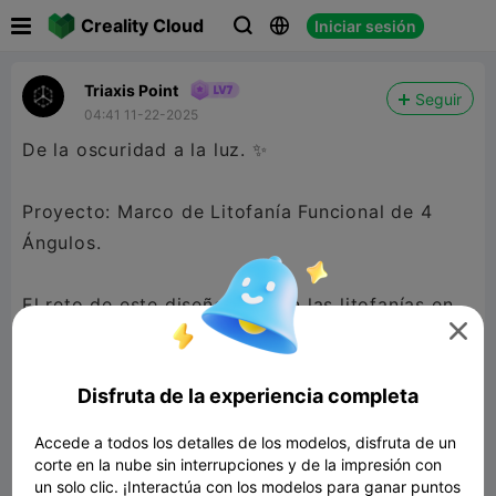

Creality Cloud
Iniciar sesión



Triaxis Point
Seguir
04:41 11-22-2025
De la oscuridad a la luz. ✨
Proyecto: Marco de Litofanía Funcional de 4
Ángulos.
El reto de este diseño no eran las litofanías en

sí, sino el soporte. Mi objetivo era crear un
marco minimalista que optimizara la revelación
Disfruta de la experiencia completa
de la luz para las 4 caras simultáneamente.
Accede a todos los detalles de los modelos, disfruta de un

480P LD
corte en la nube sin interrupciones y de la impresión con
un solo clic. ¡Interactúa con los modelos para ganar puntos