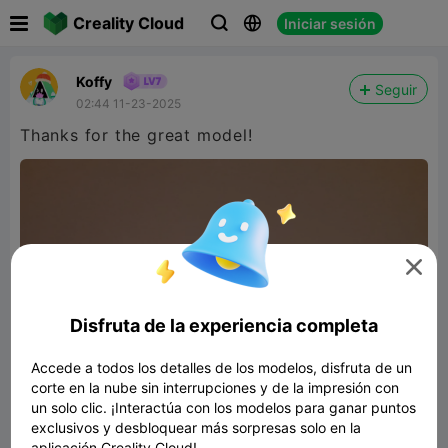

Creality Cloud
Iniciar sesión



Koffy
Seguir
02:44 11-23-2025
Thanks for the great model!

Disfruta de la experiencia completa
Accede a todos los detalles de los modelos, disfruta de un
corte en la nube sin interrupciones y de la impresión con
un solo clic. ¡Interactúa con los modelos para ganar puntos
exclusivos y desbloquear más sorpresas solo en la
aplicación Creality Cloud!