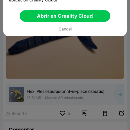
Abrir en Creality Cloud
Cancel
Flexi Plesiosaurus(print-in-placeiosaurus)
13.82MB
Modelo 3D relacionado


Reporte
5

Comentar