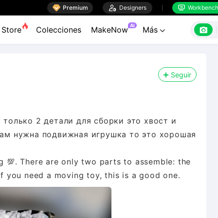

Premium

Designers
Workbenc


AI

Store
Colecciones
MakeNow
Más

Seguir
ь только 2 детали для сборки это хвост и
вам нужна подвижная игрушка то это хорошая
ng 💯. There are only two parts to assemble: the
If you need a moving toy, this is a good one.