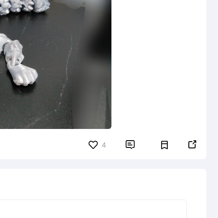


4