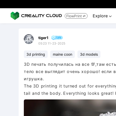
Explore
FlowPrint


tiger1
05:23 11-23-2025
3d printing
maine coon
3d models
3D печать получилась на все 💯,там ест
тело все выглядит очень хорошо! eсли 
игрушка.
The 3D printing it turned out for everythi
tail and the body. Everything looks great! 