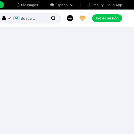
h
Creality Cloud App
Messages

Español





Iniciar sesión


