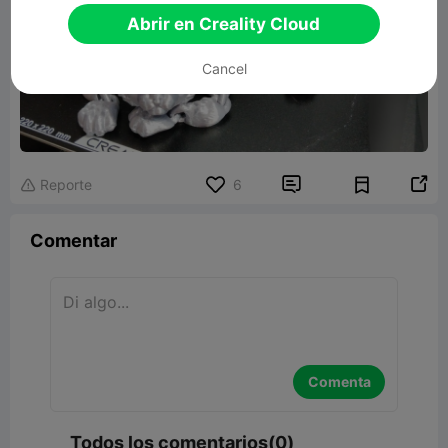
Abrir en Creality Cloud
Cancel


Reporte
6

Comentar
Comenta
Todos los comentarios(0)