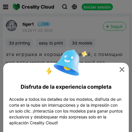

Creality Cloud
Iniciar sesión



tiger1
Seguir
05:28 11-23-2025
3d printing
easy to print
3d models
эта игрушка и хороша для детей, с помощью
нее дети могут развиваться,и ещё эта

игрушка крепкая если поставить заполнение
40%.
Disfruta de la experiencia completa
This toy is good for children, with the help of it
children can develop, and this toy is also sturdy
Accede a todos los detalles de los modelos, disfruta de un
if you set the filling to 40%.
corte en la nube sin interrupciones y de la impresión con
un solo clic. ¡Interactúa con los modelos para ganar puntos
exclusivos y desbloquear más sorpresas solo en la
aplicación Creality Cloud!