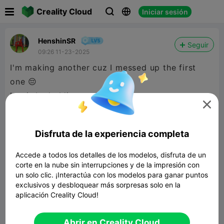

Creality Cloud
Iniciar sesión



HenshinSR
Seguir
09:26 11-23-2025
I'm making another cuz I messed up the first
one 😔
but it be holding stuff 😀

Added another since I can stack em
Disfruta de la experiencia completa
Accede a todos los detalles de los modelos, disfruta de un
corte en la nube sin interrupciones y de la impresión con
un solo clic. ¡Interactúa con los modelos para ganar puntos
exclusivos y desbloquear más sorpresas solo en la
stackable boxes
aplicación Creality Cloud!
34.78MB
Modelo 3D relacionado
Abrir en Creality Cloud