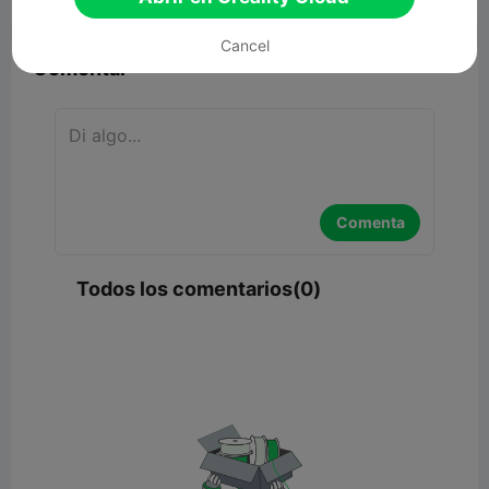


Reporte
7

Cancel
Comentar
Comenta
Todos los comentarios(0)