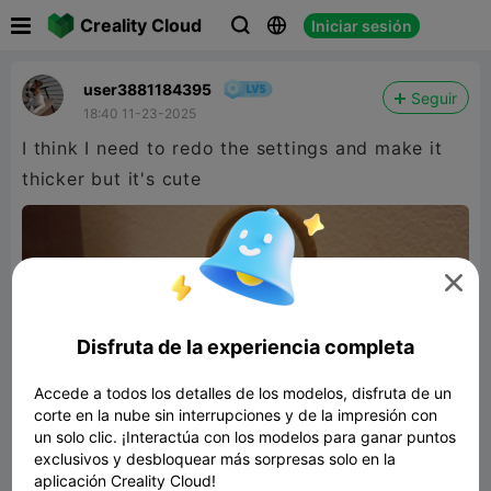

Creality Cloud
Iniciar sesión



user3881184395
Seguir
18:40 11-23-2025
I think I need to redo the settings and make it
thicker but it's cute

Disfruta de la experiencia completa
Accede a todos los detalles de los modelos, disfruta de un
corte en la nube sin interrupciones y de la impresión con
un solo clic. ¡Interactúa con los modelos para ganar puntos
exclusivos y desbloquear más sorpresas solo en la
aplicación Creality Cloud!