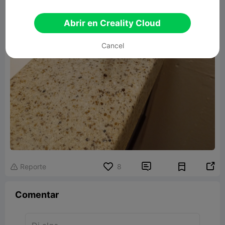
Abrir en Creality Cloud
Cancel


Reporte
8

Comentar