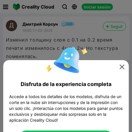

Creality Cloud
Iniciar sesión



Дмитрий Корсун
Seguir
19:50 11-23-2025
Изменил толщину слоя с 0.1 на 0.2 время
печати изменилось с 4ч на 2ч. Но текстура
поменялась.

Disfruta de la experiencia completa
Accede a todos los detalles de los modelos, disfruta de un
corte en la nube sin interrupciones y de la impresión con
un solo clic. ¡Interactúa con los modelos para ganar puntos
exclusivos y desbloquear más sorpresas solo en la
aplicación Creality Cloud!