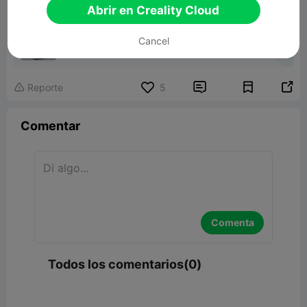
Abrir en Creality Cloud
Родина Мать
Cancel
12.00MB
Modelo 3D relacionado


Reporte
5

Comentar
Comenta
Todos los comentarios(0)