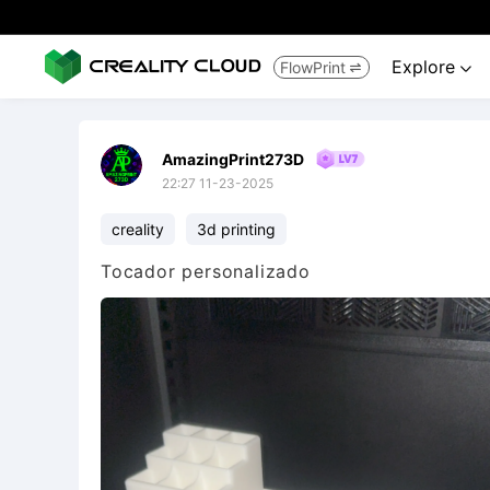
Explore
FlowPrint


AmazingPrint273D
22:27 11-23-2025
creality
3d printing
Tocador personalizado