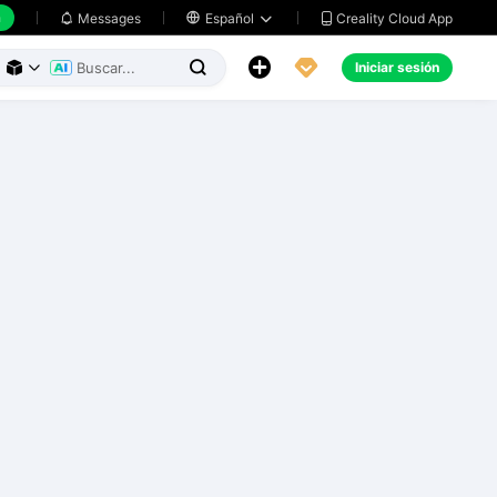
h
Creality Cloud App
Messages

Español





Iniciar sesión


