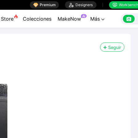

Premium

Designers
Workbenc


AI

Store
Colecciones
MakeNow
Más

Seguir