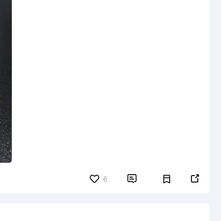


6