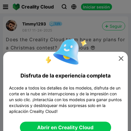

Creality Cloud
Iniciar sesión



Timmy1293
Seguir
08:17 11-24-2025
Does the Creality Cloud team have any plans for
a Christmas contest? Just curious 😎



Reporte
6
1

Disfruta de la experiencia completa
Comentar
Accede a todos los detalles de los modelos, disfruta de un
corte en la nube sin interrupciones y de la impresión con
un solo clic. ¡Interactúa con los modelos para ganar puntos
exclusivos y desbloquear más sorpresas solo en la
aplicación Creality Cloud!
Comenta
Abrir en Creality Cloud