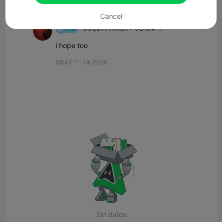
Todos los comentarios(1)
Cancel
GOLDFARMER® 3D🥀🖌️?
i hope too
08:42 11-24-2025
Sin datos