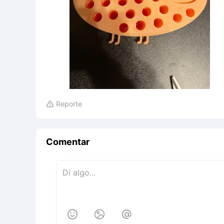
Reporte

Comentar


