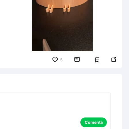


5
Comenta