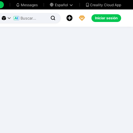
h
Creality Cloud App
Messages

Español





Iniciar sesión


