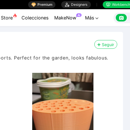

Premium

Designers
Workbenc


AI

Store
Colecciones
MakeNow
Más

Seguir
ports. Perfect for the garden, looks fabulous.