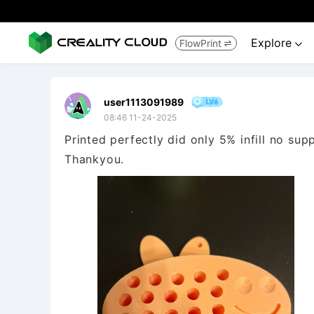
Explore
FlowPrint


user1113091989
08:46 11-24-2025
Printed perfectly did only 5% infill no sup
Thankyou.