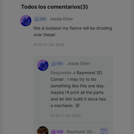
Todos los comentarios(3)
Jessie Elder
this is badass! my fiance will be drooling 
over these!
10:10 11-24-2025
Jessie Elder
Responder a
Raymond 3D
Corner
:
I may try to do 
something like this one day. 
maybe I'll print all the parts 
and let him build it since hes 
a mechanic. 🤣
10:18 11-24-2025
Aut
Raymond 3D
or