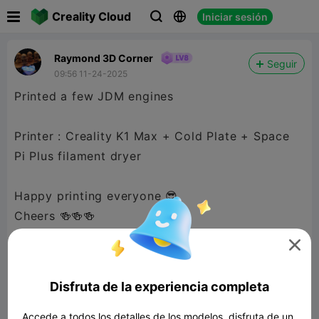

Creality Cloud
Iniciar sesión



Raymond 3D Corner
Seguir
09:56 11-24-2025
Printed a few JDM engines
Printer : Creality K1 Max + Cold Plate + Space
Pi Plus filament dryer
Happy printing everyone 😎
Cheers 🍻🍻🍻

Disfruta de la experiencia completa
Accede a todos los detalles de los modelos, disfruta de un