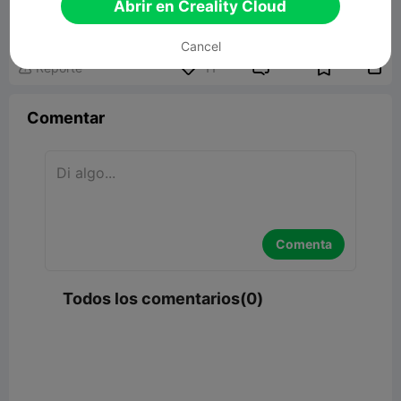
Abrir en Creality Cloud
35.40MB
Modelo 3D relacionado
Cancel


Reporte
11

Comentar
Comenta
Todos los comentarios(0)