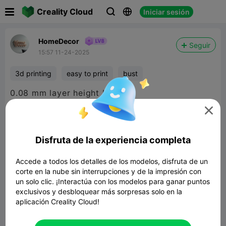

Creality Cloud
Iniciar sesión



HomeDecor
Seguir
15:57 11-24-2025
3d printing
easy to print
bust
0.08 mm layer height K1 Max

Disfruta de la experiencia completa
Accede a todos los detalles de los modelos, disfruta de un
corte en la nube sin interrupciones y de la impresión con
un solo clic. ¡Interactúa con los modelos para ganar puntos
exclusivos y desbloquear más sorpresas solo en la
aplicación Creality Cloud!
Albert Einstein