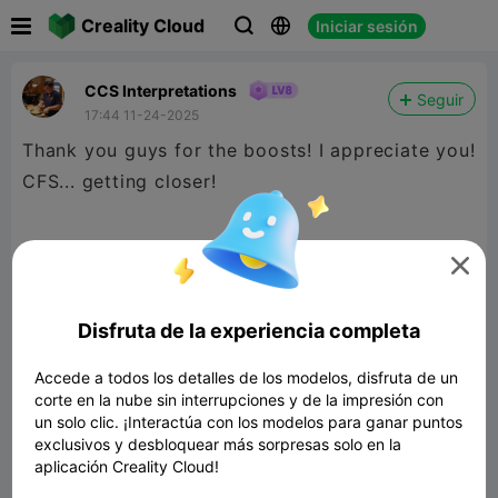

Creality Cloud
Iniciar sesión



CCS Interpretations
Seguir
17:44 11-24-2025
Thank you guys for the boosts! I appreciate you!
CFS... getting closer!

By the way, Shane, your cube-me model is
awesome!
Disfruta de la experiencia completa
Wonkman1, I don't know you yet, but give it
time.
Accede a todos los detalles de los modelos, disfruta de un
Wayne, still and always in my "favorites" folder!
corte en la nube sin interrupciones y de la impresión con
un solo clic. ¡Interactúa con los modelos para ganar puntos
exclusivos y desbloquear más sorpresas solo en la
aplicación Creality Cloud!