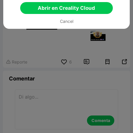
Abrir en Creality Cloud
Cancel


Reporte
6

Comentar
Comenta