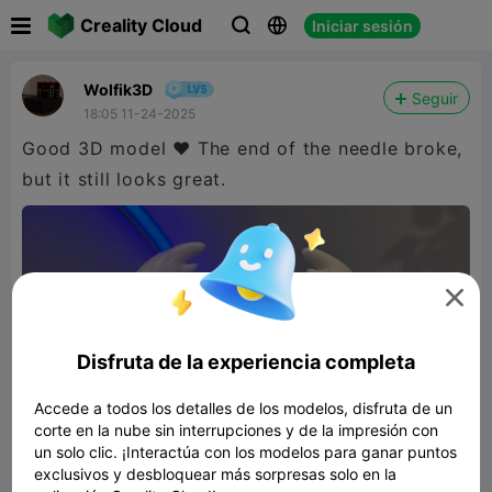

Creality Cloud
Iniciar sesión



Wolfik3D
Seguir
18:05 11-24-2025
Good 3D model ❤️ The end of the needle broke,
but it still looks great.

Disfruta de la experiencia completa
Accede a todos los detalles de los modelos, disfruta de un
corte en la nube sin interrupciones y de la impresión con
un solo clic. ¡Interactúa con los modelos para ganar puntos
exclusivos y desbloquear más sorpresas solo en la