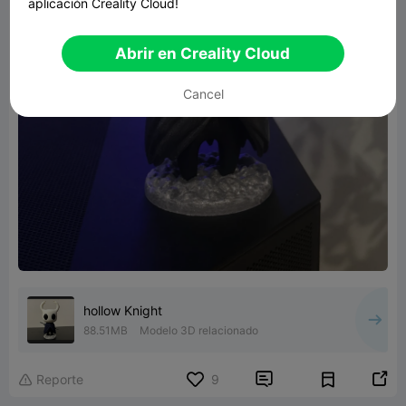
aplicación Creality Cloud!
Abrir en Creality Cloud
Cancel
hollow Knight
88.51MB
Modelo 3D relacionado


Reporte
9
