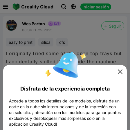

Creality Cloud
Iniciar sesión



Wes Parton
Seguir
00:36 11-25-2025
easy to print
silica
cfs
I originally tried some of the open top trays but
I accidentally spilled them inside the machine
checking for a jam so I switched to these. They

are awesome! They hold 65g of bulk orange
silica beads and are holding my CFS in the low
Disfruta de la experiencia completa
20’s. Awesome design!
Accede a todos los detalles de los modelos, disfruta de un
corte en la nube sin interrupciones y de la impresión con
un solo clic. ¡Interactúa con los modelos para ganar puntos
exclusivos y desbloquear más sorpresas solo en la
aplicación Creality Cloud!