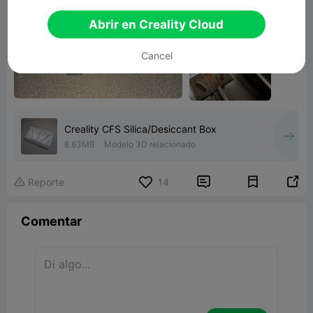
Abrir en Creality Cloud
Cancel
Creality CFS Silica/Desiccant Box
8.63MB
Modelo 3D relacionado


Reporte
14

Comentar